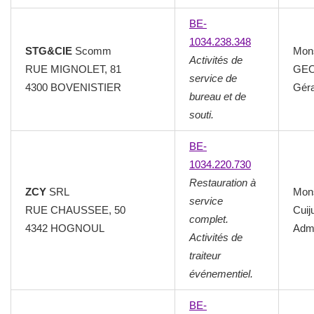
BE-
1034.238.348
STG&CIE
Scomm
Mon
Activités de
RUE MIGNOLET, 81
GEO
service de
4300 BOVENISTIER
Géra
bureau et de
souti.
BE-
1034.220.730
Restauration à
ZCY
SRL
Mon
service
RUE CHAUSSEE, 50
Cuij
complet.
4342 HOGNOUL
Admi
Activités de
traiteur
événementiel.
BE-