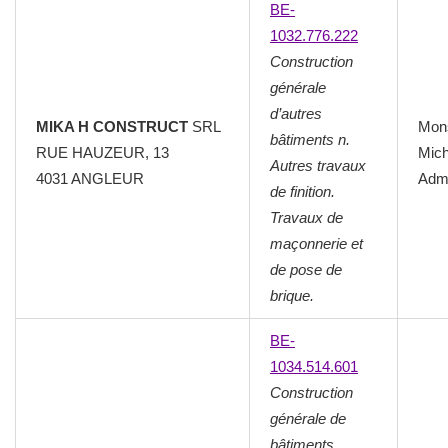
BE-
1032.776.222
Construction
générale
d’autres
MIKA H CONSTRUCT
SRL
Mon
bâtiments n.
RUE HAUZEUR, 13
Mich
Autres travaux
4031 ANGLEUR
Admi
de finition.
Travaux de
maçonnerie et
de pose de
brique.
BE-
1034.514.601
Construction
générale de
bâtiments