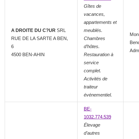
Gîtes de
vacances,
appartements et
A DROITE DU C?UR
SRL
meublés.
Mon
RUE DE LA SARTE A BEN,
Chambres
Beno
6
d’hôtes.
Admi
4500 BEN-AHIN
Restauration à
service
complet.
Activités de
traiteur
événementiel.
BE-
1032.774.539
Élevage
d’autres