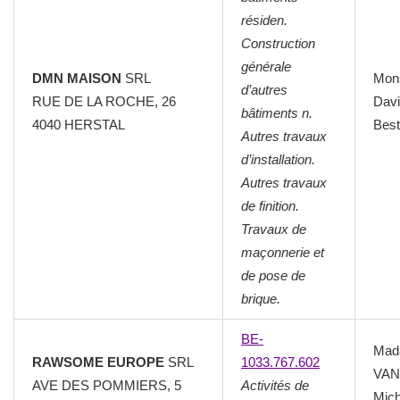
résiden.
Construction
générale
DMN MAISON
SRL
Mon
d’autres
RUE DE LA ROCHE, 26
Dav
bâtiments n.
4040 HERSTAL
Best
Autres travaux
d’installation.
Autres travaux
de finition.
Travaux de
maçonnerie et
de pose de
brique.
BE-
Mad
RAWSOME EUROPE
SRL
1033.767.602
VA
AVE DES POMMIERS, 5
Activités de
Mich