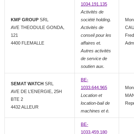
1034.191.135
Activités de
KMF GROUP
SRL
société holding.
Mon
AVE THEODULE GONDA,
Activités de
CA
121
conseil pour les
Fred
4400 FLEMALLE
affaires et.
Admi
Autres activités
de service de
soutien aux.
BE-
SEMAT WATCH
SRL
1033.644.965
Mon
AVE DE L’ENERGIE, 25H
Location et
MAN
BTE 2
location-bail de
Repr
4432 ALLEUR
machines et é.
BE-
1033.459.180