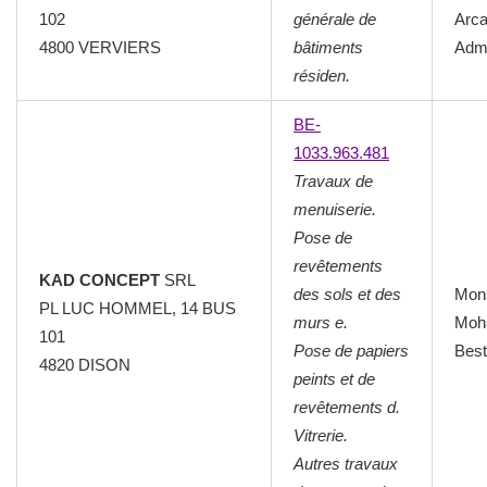
102
générale de
Arca
4800 VERVIERS
bâtiments
Admi
résiden.
BE-
1033.963.481
Travaux de
menuiserie.
Pose de
revêtements
KAD CONCEPT
SRL
des sols et des
Mon
PL LUC HOMMEL, 14 BUS
murs e.
Moh
101
Pose de papiers
Best
4820 DISON
peints et de
revêtements d.
Vitrerie.
Autres travaux