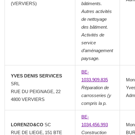
(VERVIERS)
bâtiments.
Autres activités
de nettoyage
des bâtiment.
Activités de
service
d’aménagement
paysage.
BE-
YVES DENIS SERVICES
1033.909.835
Mon
SRL
Réparation de
Yve
RUE DU PEIGNAGE, 22
carrosseries (y
Admi
4800 VERVIERS
compris la p.
BE-
LORENZO&CO
SC
1034.456.993
Mon
RUE DE LIEGE, 151 BTE
Construction
BU