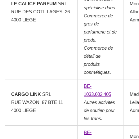
LE CALICE PARFUM
SRL
Mon
spécialisé dans.
RUE DES COTILLAGES, 26
Alla
Commerce de
4000 LIEGE
Admi
gros de
parfumerie et de
produ.
Commerce de
détail de
produits
cosmétiques.
BE-
CARGO LINK
SRL
1033.602.405
Mad
RUE WAZON, 87 BTE 11
Autres activités
Leila
4000 LIEGE
de soutien pour
Admi
les trans.
BE-
Mon