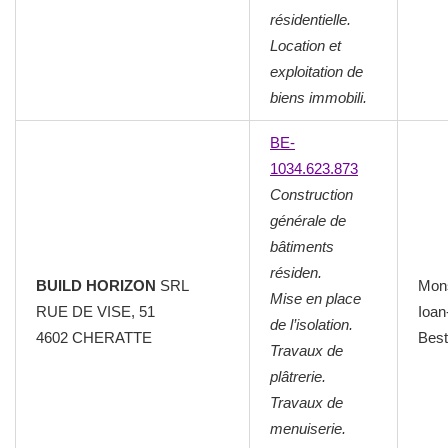
résidentielle.
Location et
exploitation de
biens immobili.
BE-
1034.623.873
Construction
générale de
bâtiments
résiden.
BUILD HORIZON
SRL
Mon
Mise en place
RUE DE VISE, 51
Ioan
de l’isolation.
4602 CHERATTE
Best
Travaux de
plâtrerie.
Travaux de
menuiserie.