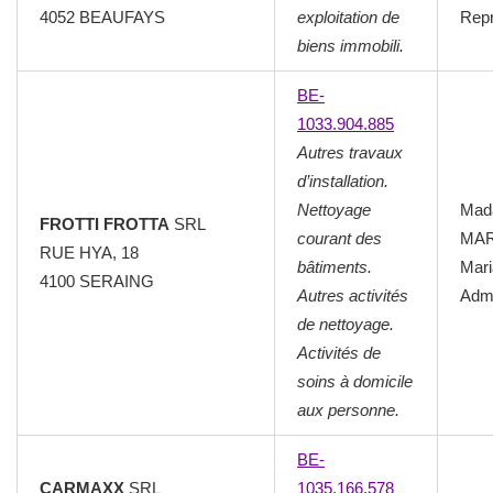
4052 BEAUFAYS
exploitation de
Repr
biens immobili.
BE-
1033.904.885
Autres travaux
d’installation.
Nettoyage
Mad
FROTTI FROTTA
SRL
courant des
MA
RUE HYA, 18
bâtiments.
Mar
4100 SERAING
Autres activités
Admi
de nettoyage.
Activités de
soins à domicile
aux personne.
BE-
CARMAXX
SRL
1035.166.578