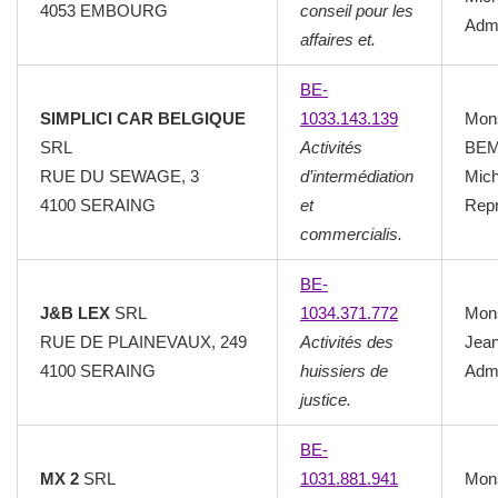
4053 EMBOURG
conseil pour les
Admi
affaires et.
BE-
SIMPLICI CAR BELGIQUE
1033.143.139
Mon
SRL
Activités
BEM
RUE DU SEWAGE, 3
d’intermédiation
Mich
4100 SERAING
et
Repr
commercialis.
BE-
J&B LEX
SRL
1034.371.772
Mon
RUE DE PLAINEVAUX, 249
Activités des
Jea
4100 SERAING
huissiers de
Admi
justice.
BE-
MX 2
SRL
1031.881.941
Mon