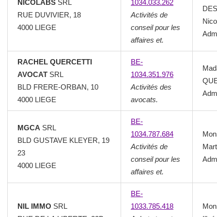
NICOLABS
SRL
1034.033.262
DE
RUE DUVIVIER, 18
Activités de
Nico
4000 LIEGE
conseil pour les
Admi
affaires et.
RACHEL QUERCETTI
BE-
Mad
AVOCAT
SRL
1034.351.976
QUE
BLD FRERE-ORBAN, 10
Activités des
Admi
4000 LIEGE
avocats.
BE-
MGCA
SRL
1034.787.684
Mon
BLD GUSTAVE KLEYER, 19
Activités de
Mart
23
conseil pour les
Admi
4000 LIEGE
affaires et.
BE-
NIL IMMO
SRL
1033.785.418
Mon