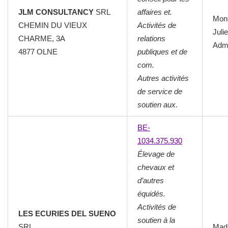
JLM CONSULTANCY
SRL
affaires et.
Mon
CHEMIN DU VIEUX
Activités de
Juli
CHARME, 3A
relations
Admi
4877 OLNE
publiques et de
com.
Autres activités
de service de
soutien aux.
BE-
1034.375.930
Élevage de
chevaux et
d’autres
équidés.
Activités de
LES ECURIES DEL SUENO
soutien à la
SRL
Mad