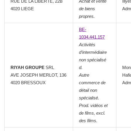
RUE DE LA LIBERTE, 22B
Achat et vente
Illyé
4020 LIEGE
de biens
Admi
propres.
BE-
1034.441.157
Activités
d’intermédiaire
non spécialisé
RIYAH GROUPE
SRL
d.
Mon
AVE JOSEPH MERLOT, 136
Autre
Hafi
4020 BRESSOUX
commerce de
Admi
détail non
spécialisé.
Prod. vidéos et
de films, excl.
des films.