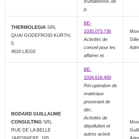
d’urbanisme, de
p.
BE-
THERMOLEGIA
SRL
1035.073.736
Mon
QUAI GODEFROID KURTH,
Activités de
Gill
5
conseil pour les
Admi
4020 LIEGE
affaires et.
BE-
1034.616.450
Récupération de
matériaux
provenant de
déc.
BODARD GUILLAUME
Activités de
CONSULTING
SRL
Mon
dépollution et
RUE DE LA BELLE
Guil
autres activit.
JARDINIERE, 165
Admi