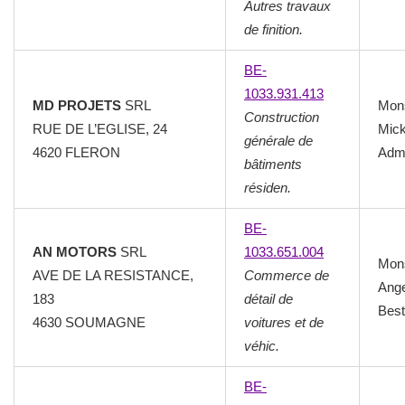
Autres travaux
de finition.
BE-
1033.931.413
MD PROJETS
SRL
Mon
Construction
RUE DE L’EGLISE, 24
Mick
générale de
4620 FLERON
Admi
bâtiments
résiden.
BE-
AN MOTORS
SRL
1033.651.004
Mon
AVE DE LA RESISTANCE,
Commerce de
Ange
183
détail de
Best
4630 SOUMAGNE
voitures et de
véhic.
BE-