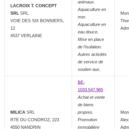
animaux.
LACROIX T. CONCEPT
Aquaculture en
SRL
SRL
Mon
mer.
VOIE DES SIX BONNIERS,
Tho
Aquaculture en
12
Admi
eau douce.
4537 VERLAINE
Mise en place
de l’isolation.
Autres activités
de service de
soutien aux.
BE-
1033.547.965
Achat et vente
de biens
MILICA
SRL
propres.
Mon
RTE DU CONDROZ, 223
Promotion
Alex
4550 NANDRIN
immobilière
Admi