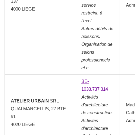
337
service
Admi
4000 LIEGE
restreint, à
l’excl.
Autres débits de
boissons.
Organisation de
salons
professionnels
et c.
BE-
1033.737.314
Activités
ATELIER URBAIN
SRL
d’architecture
Mad
QUAI MARCELLIS, 27 BTE
de construction.
Cath
91
Activités
Admi
4020 LIEGE
d’architecture