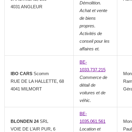
Démolition.
4031 ANGLEUR
Achat et vente
de biens
propres.
Activités de
conseil pour les
affaires et.
BE-
1033.737.215
IBO CARS
Scomm
Mon
Commerce de
RUE DE LA HALLETTE, 68
Ram
détail de
4041 MILMORT
Géra
voitures et de
véhic.
BE-
BLONDEN 24
SRL
1035.061.561
Mon
VOIE DE L’AIR PUR, 6
Location et
Paul