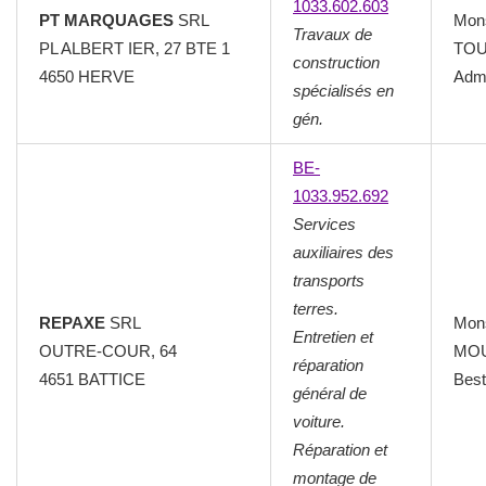
1033.602.603
PT MARQUAGES
SRL
Mon
Travaux de
PL ALBERT IER, 27 BTE 1
TOU
construction
4650 HERVE
Admi
spécialisés en
gén.
BE-
1033.952.692
Services
auxiliaires des
transports
terres.
REPAXE
SRL
Mon
Entretien et
OUTRE-COUR, 64
MOU
réparation
4651 BATTICE
Best
général de
voiture.
Réparation et
montage de