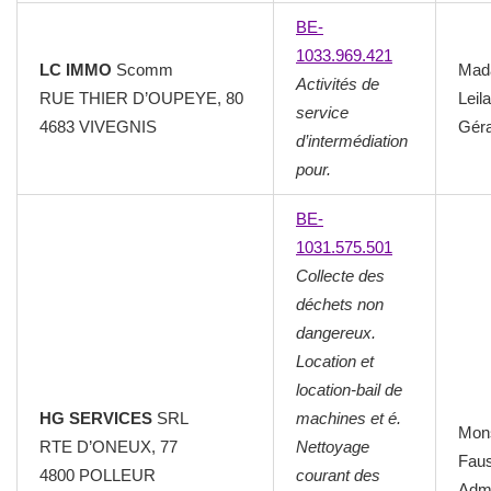
BE-
1033.969.421
LC IMMO
Scomm
Mad
Activités de
RUE THIER D’OUPEYE, 80
Leila
service
4683 VIVEGNIS
Géra
d’intermédiation
pour.
BE-
1031.575.501
Collecte des
déchets non
dangereux.
Location et
location-bail de
HG SERVICES
SRL
machines et é.
Mon
RTE D’ONEUX, 77
Nettoyage
Faus
4800 POLLEUR
courant des
Admi