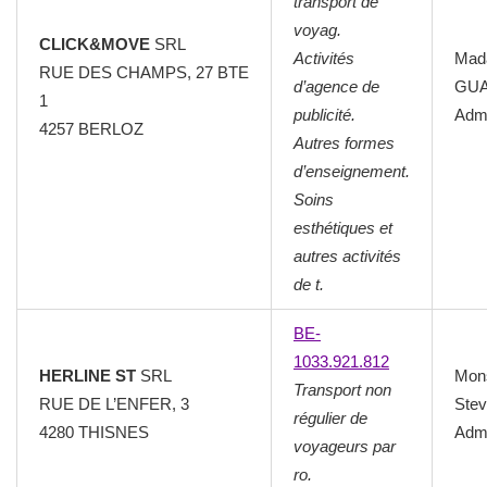
transport de
voyag.
CLICK&MOVE
SRL
Activités
Mad
RUE DES CHAMPS, 27 BTE
d’agence de
GUA
1
publicité.
Admi
4257 BERLOZ
Autres formes
d’enseignement.
Soins
esthétiques et
autres activités
de t.
BE-
1033.921.812
HERLINE ST
SRL
Mon
Transport non
RUE DE L’ENFER, 3
Ste
régulier de
4280 THISNES
Admi
voyageurs par
ro.