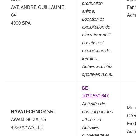
production
AVE ANDRE GUILLAUME,
Fan
anima.
64
Admi
Location et
4900 SPA
exploitation de
biens immobili.
Location et
exploitation de
terrains.
Autres activités
sportives n.c.a..
BE-
1032.550.647
Activités de
Mon
NAVATECHNOR
SRL
conseil pour les
CAR
AWAN-GOZA, 15
affaires et.
Fréd
4920 AYWAILLE
Activités
Admi
d’ingénierie et