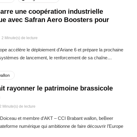
rre une coopération industrielle
que avec Safran Aero Boosters pour
2 Minute(s) de lecture
rope accélère le déploiement d’Ariane 6 et prépare la prochaine
 systèmes de lancement, le renforcement de sa chaîne…
allon
it rayonner le patrimoine brassicole
n
2 Minute(s) de lecture
Doiceau et membre d’AKT – CCI Brabant wallon, beBeer
ateforme numérique qui ambitionne de faire découvrir l’Europe