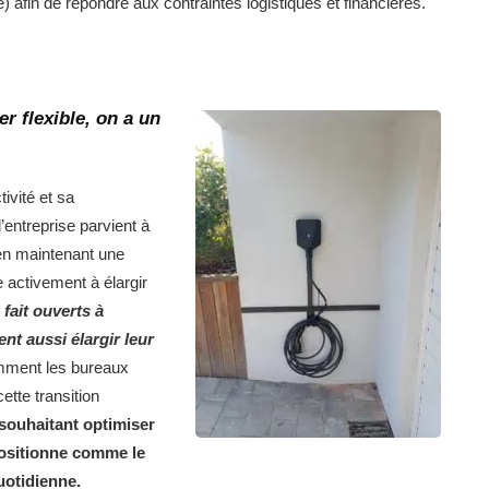
e) afin de répondre aux contraintes logistiques et financières.
r flexible, on a un
ivité et sa
’entreprise parvient à
 en maintenant une
e activement à élargir
fait ouverts à
nt aussi élargir leur
tamment les bureaux
tte transition
 souhaitant optimiser
 positionne comme le
quotidienne.