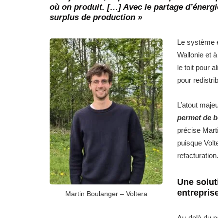
où on produit. […] Avec le partage d’énergi
surplus de production »
Le système e
Wallonie et à
le toit pour 
pour redistri
L’atout maje
permet de b
précise Marti
puisque Volte
refacturation
Une solut
entrepris
Martin Boulanger – Voltera
Au-delà du p