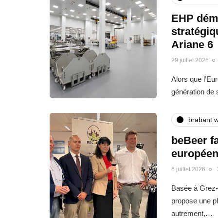
EHP déma
stratégi
Ariane 6
29 juillet 2026
Alors que l’Eu
génération de
brabant w
beBeer fa
europée
6 juillet 2026
Basée à Grez-
propose une pl
autrement,…