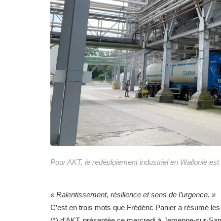
Pour AKT, le redéploiement industriel en Wallonie es
« Ralentissement, résilience et sens de l’urgence. »
C’est en trois mots que Frédéric Panier a résumé les
(*) d’AKT, présentée ce mercredi à Jemeppe-sur-Sambre,