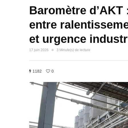
Baromètre d’AKT :
entre ralentisseme
et urgence industr
17 juin 2026
3 Minute(s) de lecture
1182
0