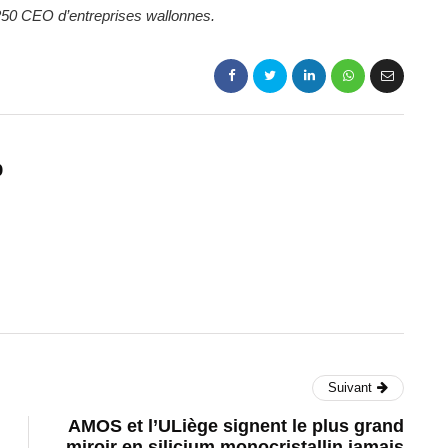
e 250 CEO d’entreprises wallonnes.
p
Suivant
AMOS et l’ULiège signent le plus grand
miroir en silicium monocristallin jamais