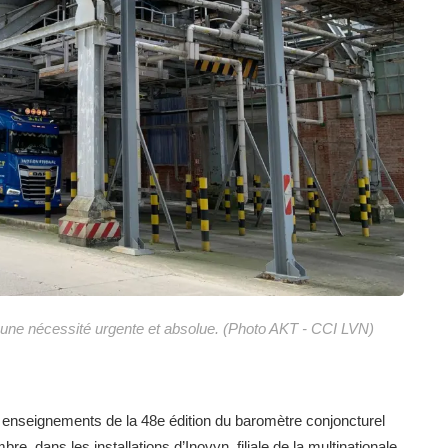
t une nécessité urgente et absolue. (Photo AKT - CCI LVN)
 enseignements de la 48e édition du baromètre conjoncturel
 dans les installations d’Inovyn, filiale de la multinationale