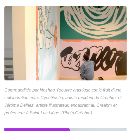
Commanditée par Noshaq, l'oeuvre artistique est le fruit d’une
collaboration entre Cyril Gustin, artiste résident du Créahm, et
Jérôme Delhez, artiste illustrateur, encadrant au Créahm et
professeur à Saint-Luc Liège. (Photo Créahm)