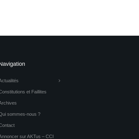
Navigation
Actualités
Constitutions et Faillites
Archives
Qui sommes-nous ?
Contact
Annoncer sur AKTus – CCI