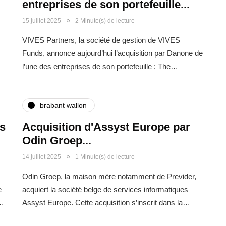
entreprises de son portefeuille...
15 juillet 2025
2 Minute(s) de lecture
​
VIVES Partners, la société de gestion de VIVES
Funds, annonce aujourd’hui l’acquisition par Danone de
l’une des entreprises de son portefeuille : The…
brabant wallon
es
Acquisition d'Assyst Europe par
Odin Groep...
14 juillet 2025
1 Minute(s) de lecture
Odin Groep, la maison mère notamment de Previder,
e
acquiert la société belge de services informatiques
a…
Assyst Europe. Cette acquisition s’inscrit dans la…