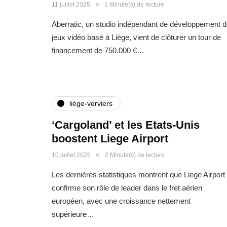
11 juillet 2025
1 Minute(s) de lecture
Aberratic, un studio indépendant de développement 
jeux vidéo basé à Liège, vient de clôturer un tour de
financement de 750.000 €…
liège-verviers
‘Cargoland’ et les Etats-Unis
boostent Liege Airport
10 juillet 2025
2 Minute(s) de lecture
Les dernières statistiques montrent que Liege Airport
confirme son rôle de leader dans le fret aérien
européen, avec une croissance nettement
supérieure…