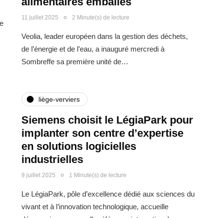
alimentaires emballés
11 juillet 2025
2 Minute(s) de lecture
de
Veolia, leader européen dans la gestion des déchets,
de l’énergie et de l’eau, a inauguré mercredi à
Sombreffe sa première unité de…
liège-verviers
Siemens choisit le LégiaPark pour
implanter son centre d’expertise
en solutions logicielles
industrielles
9 juillet 2025
1 Minute(s) de lecture
Le LégiaPark, pôle d’excellence dédié aux sciences du
vivant et à l’innovation technologique, accueille