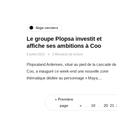
liège-verviers
Le groupe Plopsa investit et
affiche ses ambitions à Coo
8 juillet 2025
2 Minute(s) de lecture
Plopsaland Ardennes, situé au pied de la cascade de
Coo, a inauguré ce week-end une nouvelle zone
thématique dédiée au personnage « Maya…
« Première
page
«
...
10
...
20
21