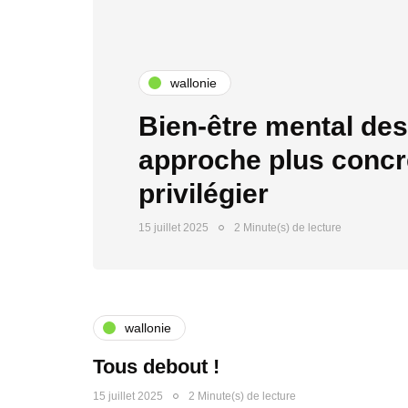
wallonie
Bien-être mental des 
approche plus concrè
privilégier
15 juillet 2025
2 Minute(s) de lecture
wallonie
Tous debout !
15 juillet 2025
2 Minute(s) de lecture