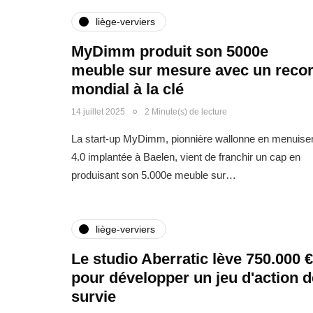
liège-verviers
MyDimm produit son 5000e
meuble sur mesure avec un reco
mondial à la clé
14 juillet 2025
2 Minute(s) de lecture
La start-up MyDimm, pionnière wallonne en menuiser
4.0 implantée à Baelen, vient de franchir un cap en
produisant son 5.000e meuble sur…
liège-verviers
Le studio Aberratic lève 750.000 €
pour développer un jeu d'action d
survie