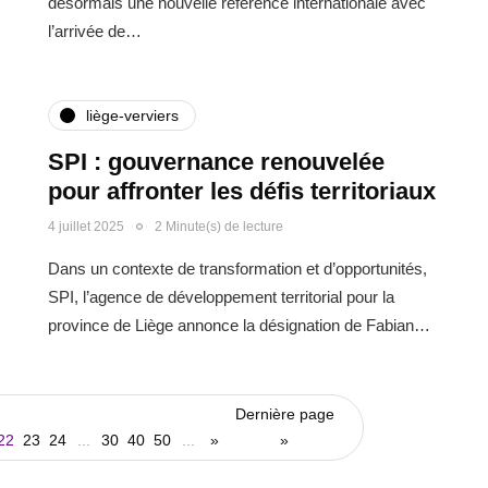
désormais une nouvelle référence internationale avec
l’arrivée de…
liège-verviers
SPI : gouvernance renouvelée
pour affronter les défis territoriaux
4 juillet 2025
2 Minute(s) de lecture
Dans un contexte de transformation et d’opportunités,
SPI, l’agence de développement territorial pour la
province de Liège annonce la désignation de Fabian…
Dernière page
22
23
24
...
30
40
50
...
»
»