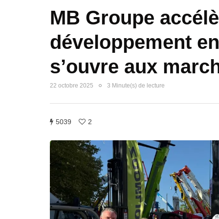
MB Groupe accélè
développement en 
s’ouvre aux marc
22 octobre 2025
3 Minute(s) de lecture
5039
2