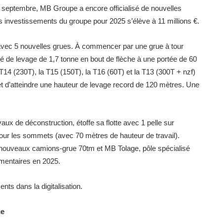
septembre, MB Groupe a encore officialisé de nouvelles
s investissements du groupe pour 2025 s’élève à 11 millions €.
avec 5 nouvelles grues. À commencer par une grue à tour
 de levage de 1,7 tonne en bout de flèche à une portée de 60
T14 (230T), la T15 (150T), la T16 (60T) et la T13 (300T + nzf)
t d’atteindre une hauteur de levage record de 120 mètres. Une
vaux de déconstruction, étoffe sa flotte avec 1 pelle sur
our les sommets (avec 70 mètres de hauteur de travail).
nouveaux camions-grue 70tm et MB Tolage, pôle spécialisé
émentaires en 2025.
nts dans la digitalisation.
ce