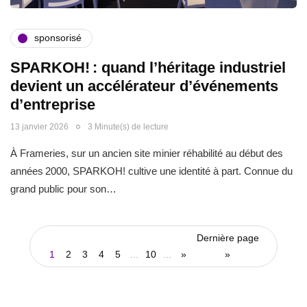
sponsorisé
SPARKOH! : quand l’héritage industriel
devient un accélérateur d’événements
d’entreprise
13 janvier 2026
3 Minute(s) de lecture
À Frameries, sur un ancien site minier réhabilité au début des
années 2000, SPARKOH! cultive une identité à part. Connue du
grand public pour son…
Dernière page
1
2
3
4
5
...
10
...
»
»