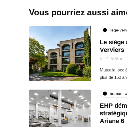
Vous pourriez aussi aim
liège-verv
Le siège 
Verviers
6 août 2026
1
Mutualia, soci
plus de 150 an
brabant w
EHP déma
stratégi
Ariane 6