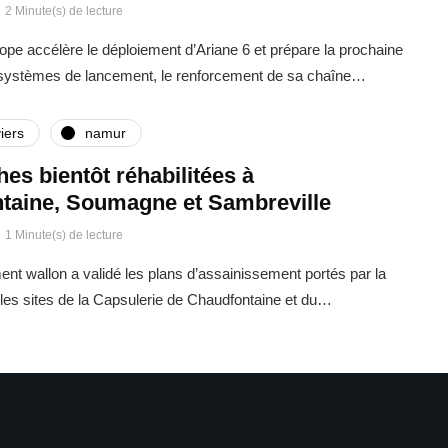
2 Minute(s) de lecture
rope accélère le déploiement d’Ariane 6 et prépare la prochaine
 systèmes de lancement, le renforcement de sa chaîne…
iers
namur
ches bientôt réhabilitées à
taine, Soumagne et Sambreville
1 Minute(s) de lecture
t wallon a validé les plans d’assainissement portés par la
es sites de la Capsulerie de Chaudfontaine et du…