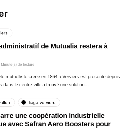
er
iers
administratif de Mutualia restera à
 Minute(s) de lecture
été mutuelliste créée en 1864 à Verviers est présente depuis
s dans le centre-ville a trouvé une solution…
allon
liège-verviers
rre une coopération industrielle
que avec Safran Aero Boosters pour