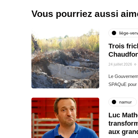
Vous pourriez aussi aim
liège-verv
Trois fri
Chaudfon
24 juillet 2026
Le Gouvernemen
SPAQuE pour l
namur
Luc Matho
transfor
aux gran