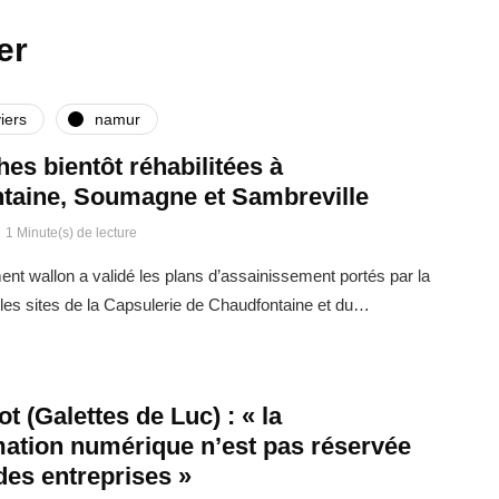
er
iers
namur
ches bientôt réhabilitées à
taine, Soumagne et Sambreville
1 Minute(s) de lecture
t wallon a validé les plans d’assainissement portés par la
es sites de la Capsulerie de Chaudfontaine et du…
t (Galettes de Luc) : « la
mation numérique n’est pas réservée
des entreprises »