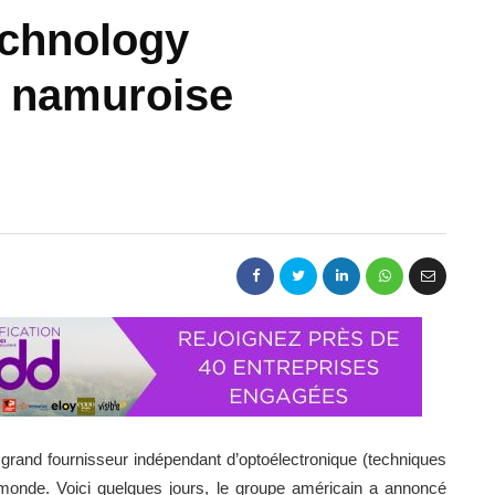
echnology
é namuroise
s grand fournisseur indépendant d’optoélectronique (techniques
 au monde. Voici quelques jours, le groupe américain a annoncé