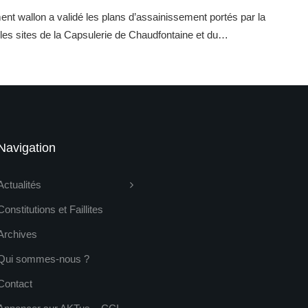
t wallon a validé les plans d’assainissement portés par la
es sites de la Capsulerie de Chaudfontaine et du…
Navigation
Actualités
Constitutions et Faillites
Archives
Qui sommes-nous ?
Contact