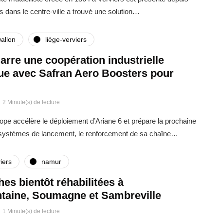
s dans le centre-ville a trouvé une solution…
allon
liège-verviers
rre une coopération industrielle
que avec Safran Aero Boosters pour
2 Minute(s) de lecture
rope accélère le déploiement d’Ariane 6 et prépare la prochaine
 systèmes de lancement, le renforcement de sa chaîne…
iers
namur
ches bientôt réhabilitées à
taine, Soumagne et Sambreville
1 Minute(s) de lecture