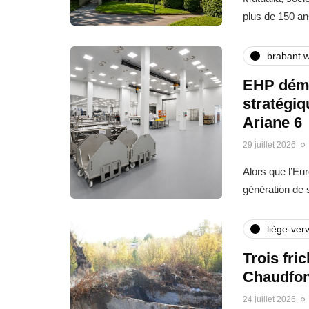
plus de 150 an
brabant w
EHP déma
stratégi
Ariane 6
29 juillet 2026
Alors que l’Eu
génération de
liège-verv
Trois fri
Chaudfon
24 juillet 2026