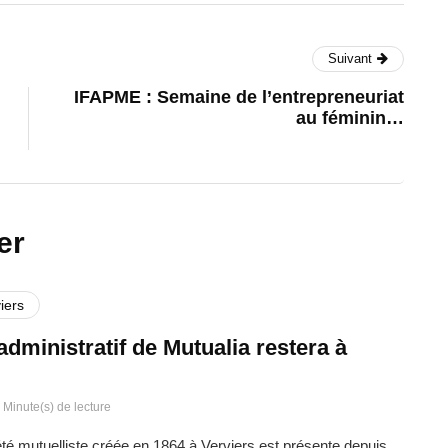
Suivant
IFAPME : Semaine de l’entrepreneuriat
au féminin…
er
iers
administratif de Mutualia restera à
 Minute(s) de lecture
été mutuelliste créée en 1864 à Verviers est présente depuis