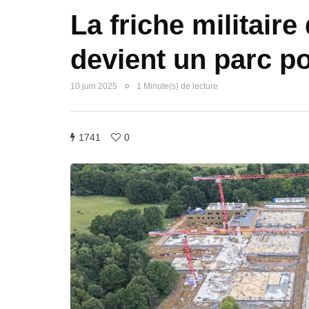
La friche militair
devient un parc 
10 juin 2025
1 Minute(s) de lecture
1741
0