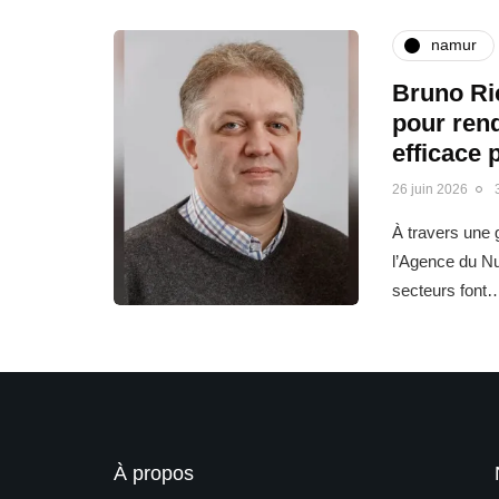
namur
Bruno Ric
pour rend
efficace 
26 juin 2026
À travers une g
l’Agence du N
secteurs font
À propos