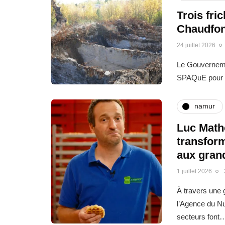
Trois fri
Chaudfon
24 juillet 2026
Le Gouvernemen
SPAQuE pour l
namur
Luc Matho
transfor
aux gran
1 juillet 2026
À travers une g
l’Agence du N
secteurs font