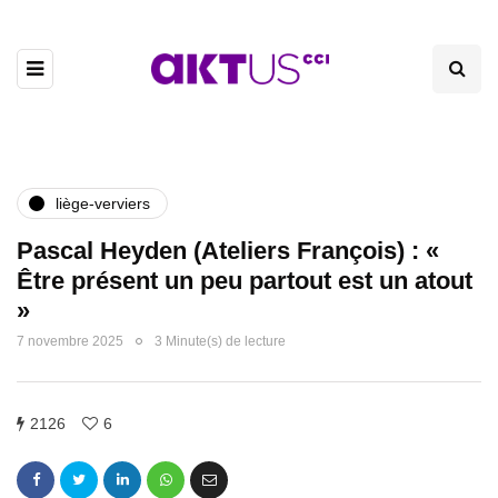
liège-verviers
Pascal Heyden (Ateliers François) : «
Être présent un peu partout est un atout
»
7 novembre 2025
3 Minute(s) de lecture
2126
6