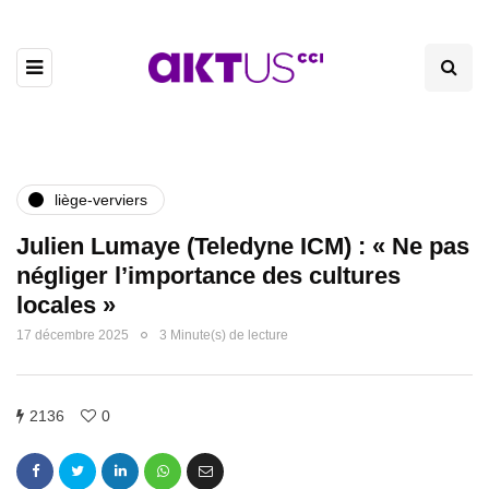
liège-verviers
Julien Lumaye (Teledyne ICM) : « Ne pas
négliger l’importance des cultures
locales »
17 décembre 2025
3 Minute(s) de lecture
2136
0