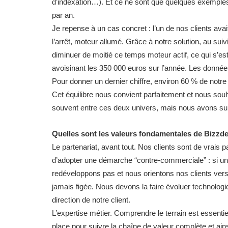
d’indexation…). Et ce ne sont que quelques exemples
par an.
Je repense à un cas concret : l’un de nos clients avait
l’arrêt, moteur allumé. Grâce à notre solution, au s
diminuer de moitié ce temps moteur actif, ce qui s’est
avoisinant les 350 000 euros sur l’année. Les données 
Pour donner un dernier chiffre, environ 60 % de notre c
Cet équilibre nous convient parfaitement et nous sou
souvent entre ces deux univers, mais nous avons su
Quelles sont les valeurs fondamentales de Bizzd
Le partenariat, avant tout. Nos clients sont de vrais 
d’adopter une démarche “contre-commerciale” : si une
redéveloppons pas et nous orientons nos clients vers 
jamais figée. Nous devons la faire évoluer technologiq
direction de notre client.
L’expertise métier. Comprendre le terrain est essen
place pour suivre la chaîne de valeur complète et ain