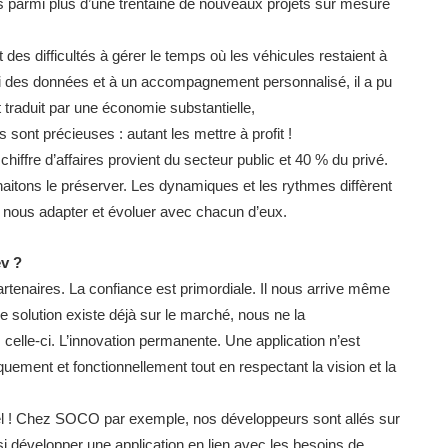
 parmi plus d’une trentaine de nouveaux projets sur mesure
 des difficultés à gérer le temps où les véhicules restaient à
uivi des données et à un accompagnement personnalisé, il a pu
 traduit par une économie substantielle,
sont précieuses : autant les mettre à profit !
hiffre d’affaires provient du secteur public et 40 % du privé.
haitons le préserver. Les dynamiques et les rythmes diffèrent
 nous adapter et évoluer avec chacun d’eux.
ev ?
partenaires. La confiance est primordiale. Il nous arrive même
 solution existe déjà sur le marché, nous ne la
celle-ci. L’innovation permanente. Une application n’est
uement et fonctionnellement tout en respectant la vision et la
tiel ! Chez SOCO par exemple, nos développeurs sont allés sur
si développer une application en lien avec les besoins de