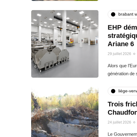
brabant w
EHP déma
stratégi
Ariane 6
29 juillet 2026
Alors que l’Eu
génération de
liège-verv
Trois fri
Chaudfon
24 juillet 2026
Le Gouvernemen