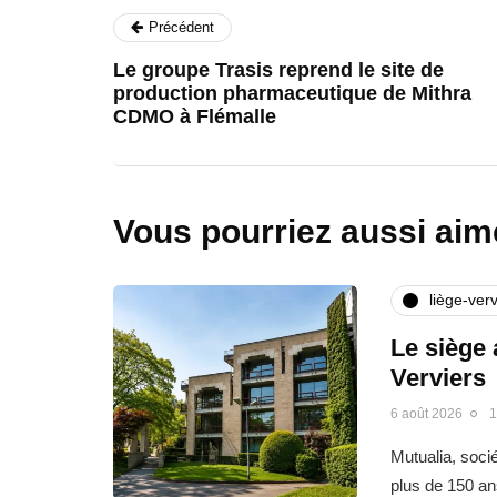
Précédent
Le groupe Trasis reprend le site de
production pharmaceutique de Mithra
CDMO à Flémalle
Vous pourriez aussi aim
liège-verv
Le siège 
Verviers
6 août 2026
1
Mutualia, soci
plus de 150 an