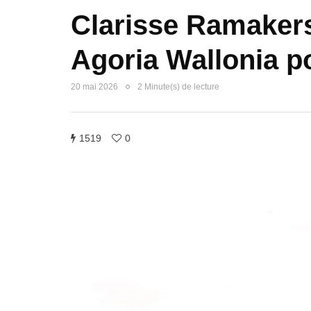
Clarisse Ramakers
Agoria Wallonia 
20 mai 2026
2 Minute(s) de lecture
1519
0