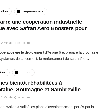
allon
liège-verviers
rre une coopération industrielle
que avec Safran Aero Boosters pour
2 Minute(s) de lecture
rope accélère le déploiement d’Ariane 6 et prépare la prochaine
 systèmes de lancement, le renforcement de sa chaîne…
iers
namur
ches bientôt réhabilitées à
taine, Soumagne et Sambreville
1 Minute(s) de lecture
t wallon a validé les plans d’assainissement portés par la