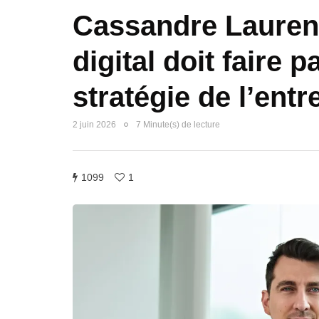
Cassandre Laurent
digital doit faire p
stratégie de l’entr
2 juin 2026
7 Minute(s) de lecture
1099
1