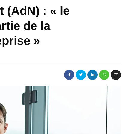
 (AdN) : « le
artie de la
eprise »