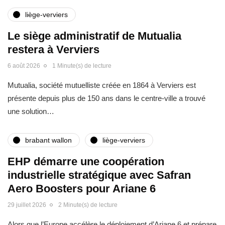
liège-verviers
Le siège administratif de Mutualia
restera à Verviers
6 août 2026
1 Minute(s) de lecture
Mutualia, société mutuelliste créée en 1864 à Verviers est
présente depuis plus de 150 ans dans le centre-ville a trouvé
une solution…
brabant wallon
liège-verviers
EHP démarre une coopération
industrielle stratégique avec Safran
Aero Boosters pour Ariane 6
29 juillet 2026
2 Minute(s) de lecture
Alors que l’Europe accélère le déploiement d’Ariane 6 et prépare