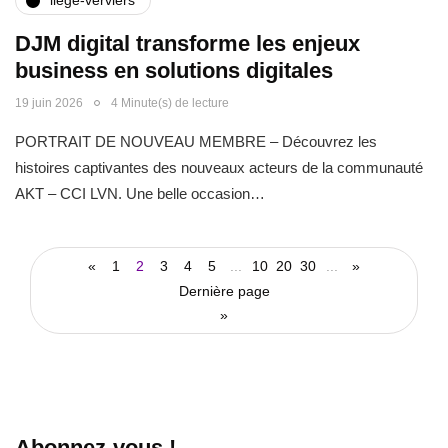
liège-verviers
DJM digital transforme les enjeux
business en solutions digitales
19 juin 2026
4 Minute(s) de lecture
PORTRAIT DE NOUVEAU MEMBRE – Découvrez les
histoires captivantes des nouveaux acteurs de la communauté
AKT – CCI LVN. Une belle occasion…
«
1
2
3
4
5
...
10
20
30
...
»
Dernière page
»
Abonnez-vous !