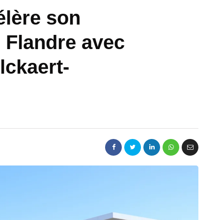
élère son
 Flandre avec
lckaert-