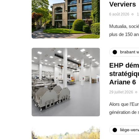
Verviers
6 août 2026
1
Mutualia, soci
plus de 150 an
brabant w
EHP déma
stratégi
Ariane 6
29 juillet 2026
Alors que l’Eu
génération de
liège-verv