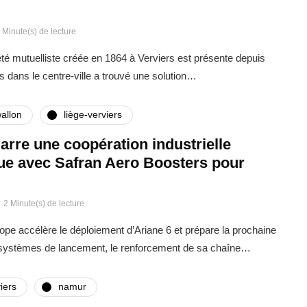
 Minute(s) de lecture
été mutuelliste créée en 1864 à Verviers est présente depuis
s dans le centre-ville a trouvé une solution…
allon
liège-verviers
rre une coopération industrielle
que avec Safran Aero Boosters pour
2 Minute(s) de lecture
rope accélère le déploiement d’Ariane 6 et prépare la prochaine
 systèmes de lancement, le renforcement de sa chaîne…
iers
namur