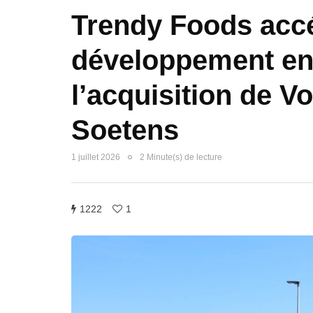
Trendy Foods acc
développement en
l’acquisition de Vo
Soetens
1 juillet 2026
2 Minute(s) de lecture
1222
1